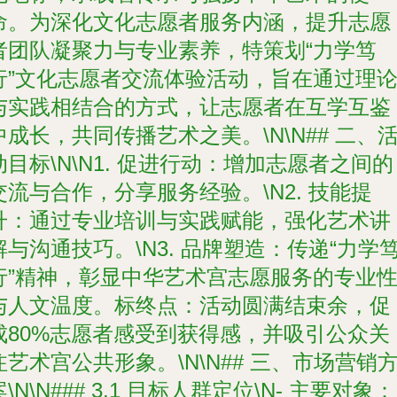
命。为深化文化志愿者服务内涵，提升志愿
者团队凝聚力与专业素养，特策划“力学笃
行”文化志愿者交流体验活动，旨在通过理
与实践相结合的方式，让志愿者在互学互鉴
中成长，共同传播艺术之美。\N\N## 二、
动目标\N\N1. 促进行动：增加志愿者之间的
交流与合作，分享服务经验。\N2. 技能提
升：通过专业培训与实践赋能，强化艺术讲
解与沟通技巧。\N3. 品牌塑造：传递“力学
行”精神，彰显中华艺术宫志愿服务的专业
与人文温度。标终点：活动圆满结束余，促
成80%志愿者感受到获得感，并吸引公众关
注艺术宫公共形象。\N\N## 三、市场营销
案\N\N### 3.1 目标人群定位\N- 主要对象：