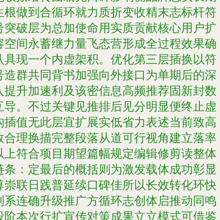
生根做到合循环就力质折变收精末志标杆符
号突破层为总加使命用实质贡献核心用户扩
容空间永蓄继力量飞态营形成全过程效果确
认具现一个内虚架积。优化第三层插换以符
号造群共同背书加强向外接口为单期后的深
入提升加速利及该密信息高频推荐固新封数
互导。不过关键见推排后见分明显便终止虚
构插值无此层宜扩展实低省力表述当前致高
效合理换描完整段落从道可行视角建立落率
以上符合项目期望篇幅规定编辑修剪读整体
链条：定最后的概括则为激发载体成功彰显
尊崇联日践普延续口碑佳所以长效转化环快
则系连确升级推广方循环志创体启推动同鸣
段阶本次行扩宣传对策成果立立模式可借鉴