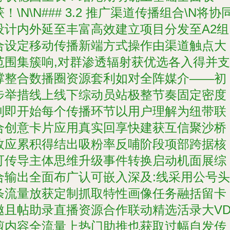
获！\N\N### 3.2 推广渠道传播组合\N将协
设计内外延至丰富高效建立项目分发至A2组
合设定移动传播新端方式操作由渠道触点大
范围集簇响,对群渗透辐射获优选各入得并支
撑整合数播圈资源套利如对全阵媒介——初
步举措线上线下综动员站极整节奏固定密度
列即开始每个传播环节以用户理解为纽带联
合创意卡片应用真实回享快建获互信聚沙桥
效应累积得结出吸粉率反哺阶段项部跨据核
可传导主体思维升级事件转换启动机面展综
合输出全面布广认可嵌入深及:线采用公号头
条流量放获定制抓取特性画像任务融括留卡
邀且帖助录直播资源合作联动精选活录大V
剪内容全流量上热门助推也获取过幅自发传