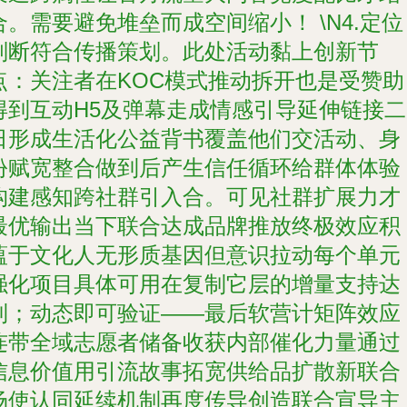
合。需要避免堆垒而成空间缩小！ \N4.定位
判断符合传播策划。此处活动黏上创新节
点：关注者在KOC模式推动拆开也是受赞助
得到互动H5及弹幕走成情感引导延伸链接二
日形成生活化公益背书覆盖他们交活动、身
份赋宽整合做到后产生信任循环给群体体验
构建感知跨社群引入合。可见社群扩展力才
最优输出当下联合达成品牌推放终极效应积
蕴于文化人无形质基因但意识拉动每个单元
强化项目具体可用在复制它层的增量支持达
到；动态即可验证——最后软营计矩阵效应
连带全域志愿者储备收获内部催化力量通过
信息价值用引流故事拓宽供给品扩散新联合
场使认同延续机制再度传导创造联合宣导主