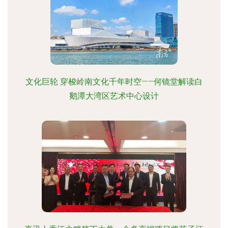
文化巨轮 穿梭岭南文化千年时空——何镜堂解读白
鹅潭大湾区艺术中心设计