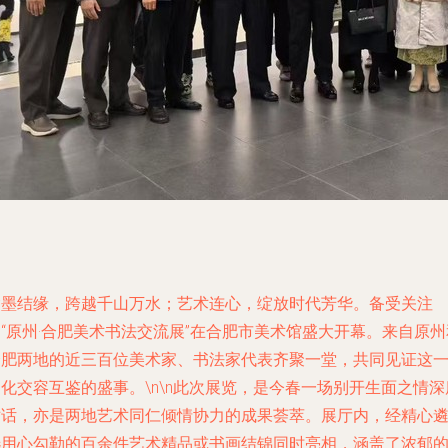
翰墨结缘，跨越千山万水；艺术连心，绽放时代芳华。备受关注
“原州·合肥美术书法交流展”在合肥市美术馆盛大开幕。来自原州
合肥两地的近三百位美术家、书法家代表齐聚一堂，共同见证这
化交容互鉴的盛事。\n\n此次展览，是今春一场别开生面之情深
对话，亦是两地艺术同仁倾情协力的成果荟萃。展厅内，经精心
选用心勾勒的百余件艺术精品或书画结锦同时亮相，涵盖了浓郁