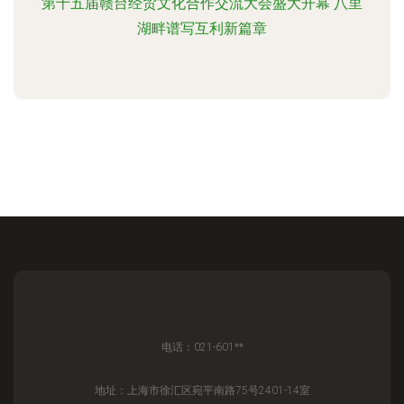
第十五届赣台经贸文化合作交流大会盛大开幕 八里
湖畔谱写互利新篇章
电话：021-601**
地址：上海市徐汇区宛平南路75号2401-14室